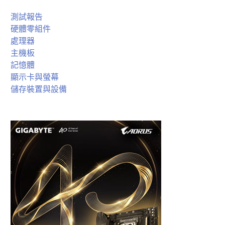
測試報告
硬體零組件
處理器
主機板
記憶體
顯示卡與螢幕
儲存裝置與設備