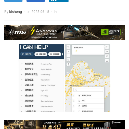
By
bisheng
on
2025-06-18
in