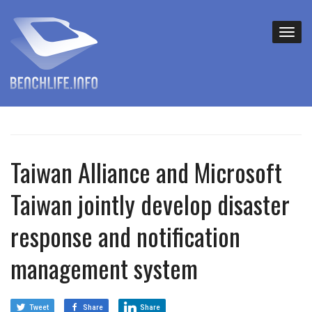
Taiwan Alliance and Microsoft
Taiwan jointly develop disaster
response and notification
management system
Tweet
Share
Share