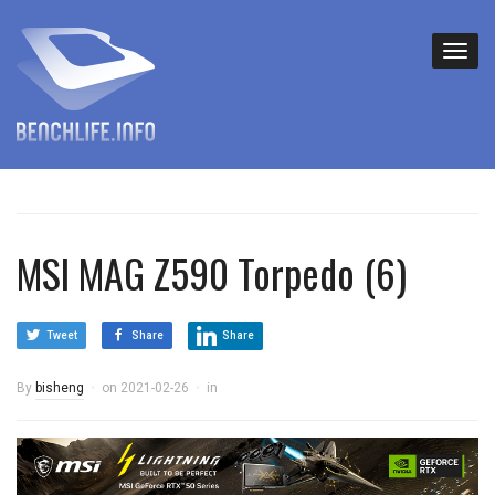
MSI MAG Z590 Torpedo (6)
Tweet
Share
Share
By
bisheng
on
2021-02-26
in