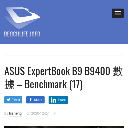
ASUS ExpertBook B9 B9400 數
據 – Benchmark (17)
Tweet
Share
Share
By
bisheng
on
2020-12-27
in