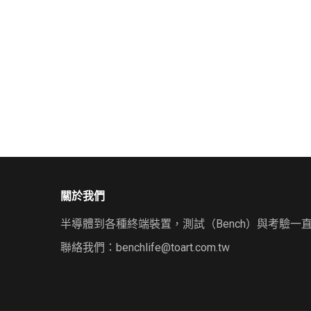
關於我們
半導體到各種終端裝置，測試（Bench）與考驗一
聯絡我們：
benchlife@toart.com.tw