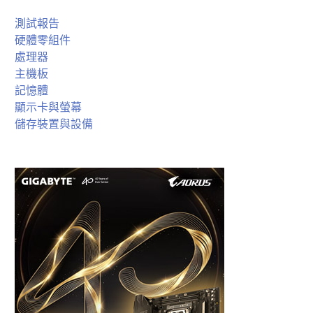
測試報告
硬體零組件
處理器
主機板
記憶體
顯示卡與螢幕
儲存裝置與設備