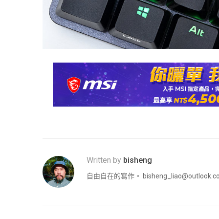
Written by
bisheng
自由自在的寫作。
bisheng_liao@outlook.