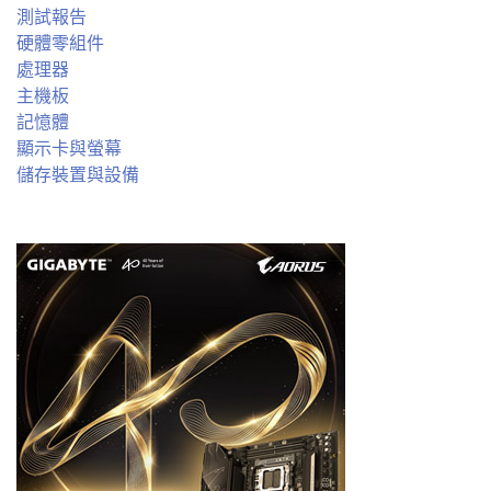
測試報告
硬體零組件
處理器
主機板
記憶體
顯示卡與螢幕
儲存裝置與設備