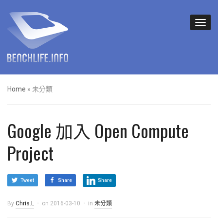
Home
»
未分類
Google 加入 Open Compute
Project
Tweet
Share
Share
By
Chris.L
on
2016-03-10
in
未分類