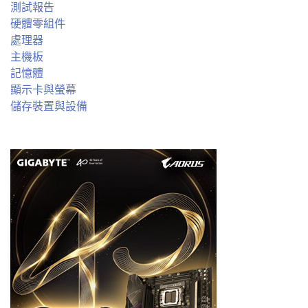
測試報告
硬體零組件
處理器
主機板
記憶體
顯示卡與螢幕
儲存裝置與設備