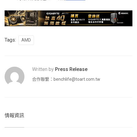
Tags:
AMD
Written by
Press Release
合作聯繫：
benchlife@toart.com.tw
情報資訊