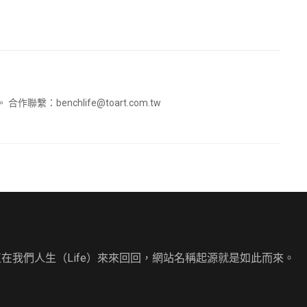
。 合作聯繫：
benchlife@toart.com.tw
直在我們人生（Life）來來回回，網站名稱起源就是如此而來。