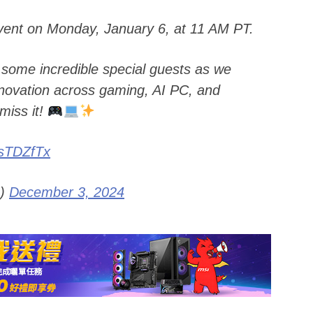
ent on Monday, January 6, at 11 AM PT.
 some incredible special guests as we
innovation across gaming, AI PC, and
miss it!
dsTDZfTx
h)
December 3, 2024