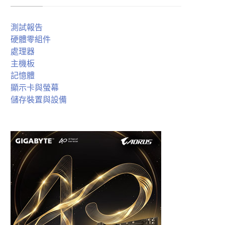
測試報告
硬體零組件
處理器
主機板
記憶體
顯示卡與螢幕
儲存裝置與設備