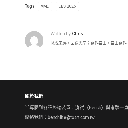
Tags:
AMD
CES 2025
Written by
Chris.L
擺脫束縛，回饋天空；寫作自由，自由寫作
關於我們
半導體到各種終端裝置，測試（Bench）與考驗一
聯絡我們：
benchlife@toart.com.tw