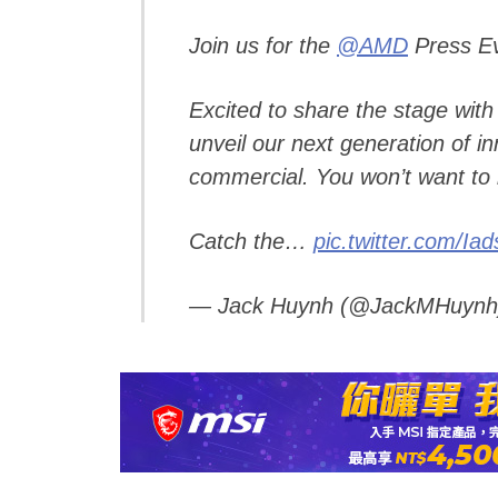
Join us for the
@AMD
Press Ev
Excited to share the stage with
unveil our next generation of 
commercial. You won’t want to 
Catch the…
pic.twitter.com/Ia
— Jack Huynh (@JackMHuyn