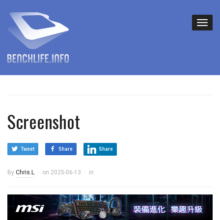
Screenshot
Tweet
Share
Share
By
Chris.L
on
2025-06-13
in