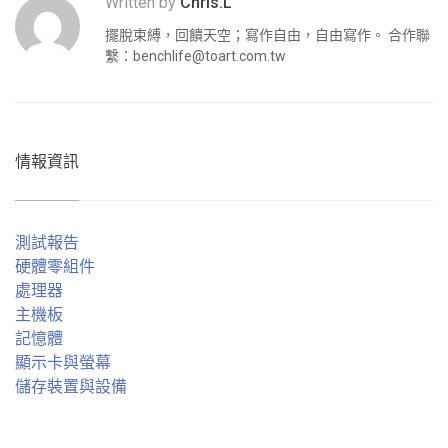
Written by
Chris.L
擺脫束縛，回饋天空；寫作自由，自由寫作。 合作聯
繫：
benchlife@toart.com.tw
情報資訊
測試報告
硬體零組件
處理器
主機板
記憶體
顯示卡與螢幕
儲存裝置與設備