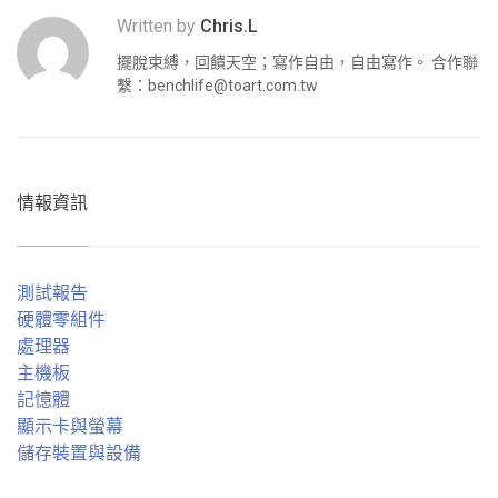
Written by
Chris.L
擺脫束縛，回饋天空；寫作自由，自由寫作。 合作聯
繫：
benchlife@toart.com.tw
情報資訊
測試報告
硬體零組件
處理器
主機板
記憶體
顯示卡與螢幕
儲存裝置與設備