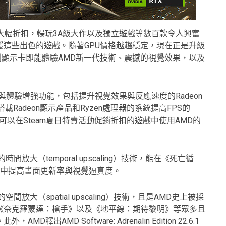
大幅折扣
，暢玩3A級大作以及獨立遊戲等數百款令人興奮
這些出色的遊戲。隨著GPU價格越趨穩定，現在正是升級
000系列顯示卡即能體驗AMD新一代技術、震撼的視覺效果，以及
與體驗增強功能，包括提升視覺效果與反應速度的Radeon
ag，以及在搭載Radeon顯示產品和Ryzen處理器的系統提高FPS的
此，玩家可以在Steam夏日特賣活動促銷折扣的遊戲中使用AMD的
為AMD尖端的時間放大（temporal upscaling）技術，能在《死亡循
》中提高畫面更新率與視覺逼真度。
為AMD原創的空間放大（spatial upscaling）技術，且是AMD史上被採
《奈克羅蒙達：槍手》以及《地平線：期待黎明》等眾多且
MD Software: Adrenalin Edition 22.6.1