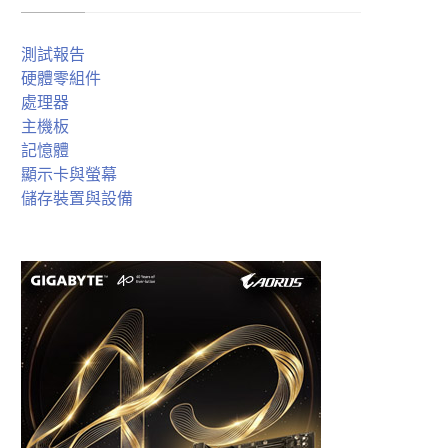
測試報告
硬體零組件
處理器
主機板
記憶體
顯示卡與螢幕
儲存裝置與設備