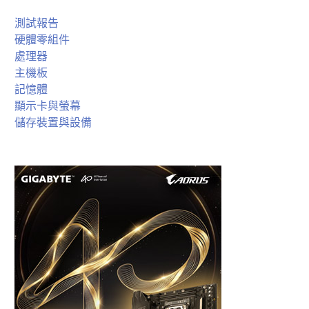
測試報告
硬體零組件
處理器
主機板
記憶體
顯示卡與螢幕
儲存裝置與設備