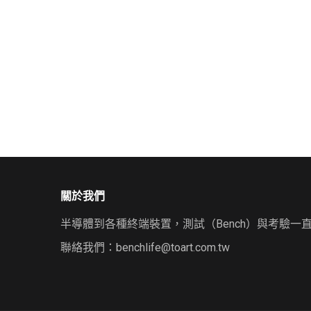
關於我們
半導體到各種終端裝置，測試（Bench）與考驗一
聯絡我們：
benchlife@toart.com.tw