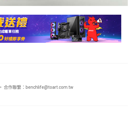
。 合作聯繫：
benchlife@toart.com.tw