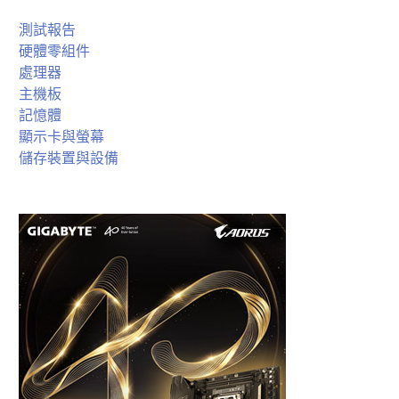
測試報告
硬體零組件
處理器
主機板
記憶體
顯示卡與螢幕
儲存裝置與設備