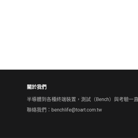
關於我們
半導體到各種終端裝置，測試（Bench）與考驗一
聯絡我們：
benchlife@toart.com.tw