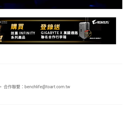
。 合作聯繫：
benchlife@toart.com.tw