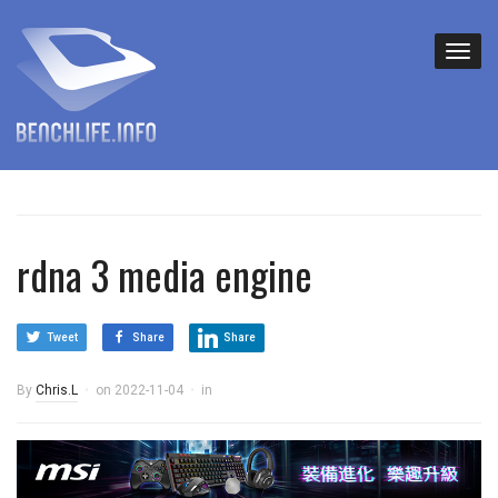
rdna 3 media engine
Tweet
Share
Share
By
Chris.L
on
2022-11-04
in