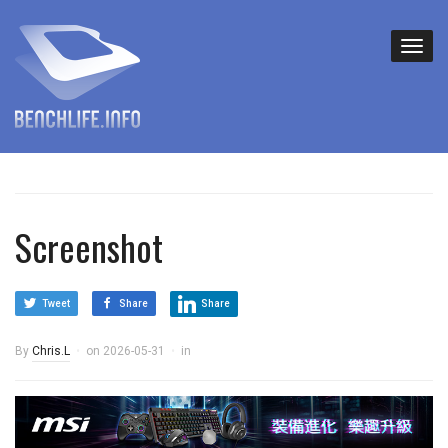
Screenshot
Tweet
Share
Share
By
Chris.L
on
2026-05-31
in