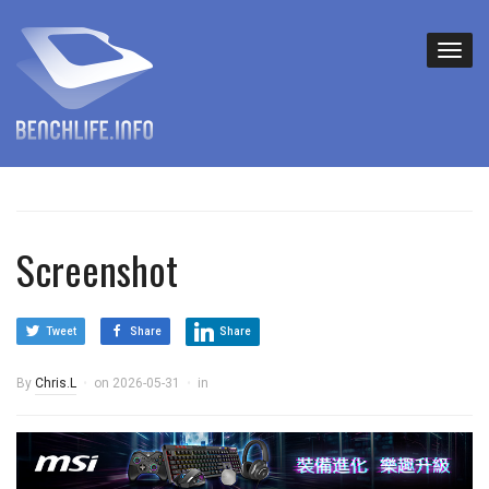
Screenshot
Tweet
Share
Share
By
Chris.L
on
2026-05-31
in