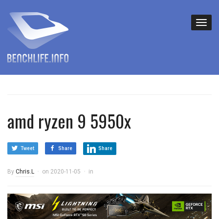
amd ryzen 9 5950x
Tweet
Share
Share
By
Chris.L
on
2020-11-05
in