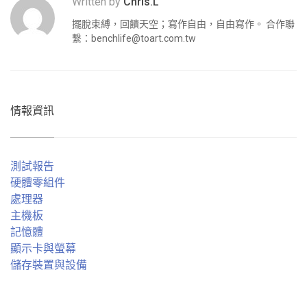
Written by
Chris.L
擺脫束縛，回饋天空；寫作自由，自由寫作。 合作聯
繫：
benchlife@toart.com.tw
情報資訊
測試報告
硬體零組件
處理器
主機板
記憶體
顯示卡與螢幕
儲存裝置與設備