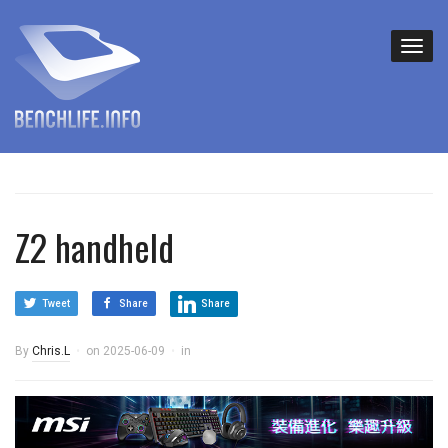
Z2 handheld
Tweet
Share
Share
By
Chris.L
on
2025-06-09
in