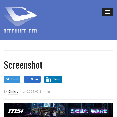
Screenshot
Tweet
Share
Share
By
Chris.L
on
2025-05-21
in