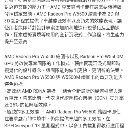
方案，提供足以因應當今各種獨特挑戰的效能與效率。在面
對急迫交期的壓力下，AMD 專業繪圖卡能在最需要時持續
發揮穩定效能。AMD Radeon Pro W5500 繪圖卡為 2D 與
3D 設計程式提供了卓越能源效率以及領先的效能表現，讓
使用者能即時對設計專案更加順利地進行視覺化及互動操
作，探索虛擬實境等應用的全新沉浸式工作流程，將生產力
提升至最高。
AMD Radeon Pro W5500 繪圖卡以及 Radeon Pro W5500M
GPU 將改變專案團隊的工作模式，藉由實現沉浸式與即時
視覺化的設計概念，讓團隊能夠做出更快、更明智的決策。
AMD Radeon Pro W5500 與 W5500M 繪圖卡的重要功能與
特色包括：
• 高效能 AMD RDNA 架構 － 結合全新設計的幾何引擎與運
算單元，帶來比前一代次世代繪圖核心架構（GCN）提升高
達 25% 的每時脈效能。
• 極致的多工效能 － AMD Radeon Pro W5500 繪圖卡即使
在要求嚴苛的情境中，仍能提供卓越的多工效能，在
SPECviewperf 13 量測程式中，以多工負載測得執行應用程