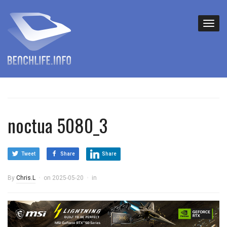
noctua 5080_3
Tweet
Share
Share
By
Chris.L
on
2025-05-20
in