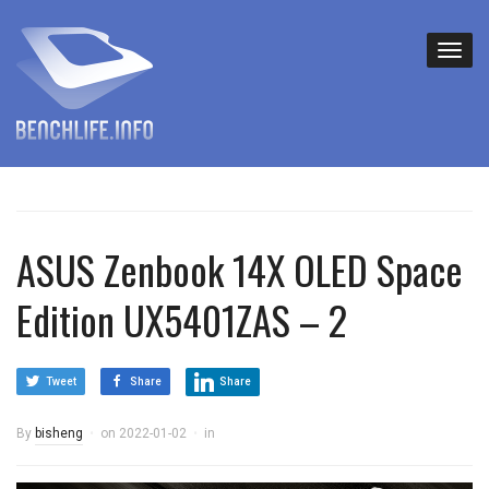
ASUS Zenbook 14X OLED Space
Edition UX5401ZAS – 2
Tweet
Share
Share
By
bisheng
on
2022-01-02
in