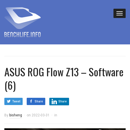
ASUS ROG Flow Z13 – Software
(6)
Tweet
Share
Share
By
bisheng
on
2022-03-31
in