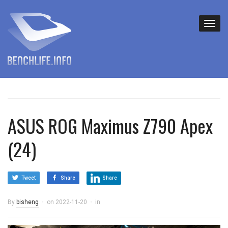
ASUS ROG Maximus Z790 Apex
(24)
Tweet
Share
Share
By
bisheng
on
2022-11-20
in