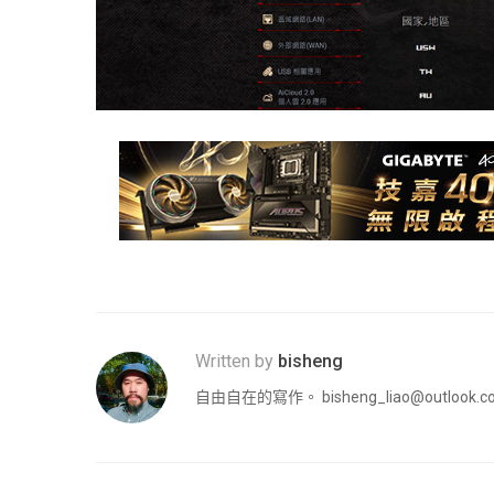
Written by
bisheng
自由自在的寫作。
bisheng_liao@outlook.