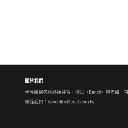
關於我們
半導體到各種終端裝置，測試（Bench）與考驗一
聯絡我們：
benchlife@toart.com.tw