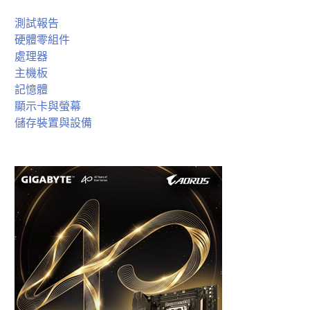
測試報告
硬體零組件
處理器
主機板
記憶體
顯示卡與螢幕
儲存裝置與設備