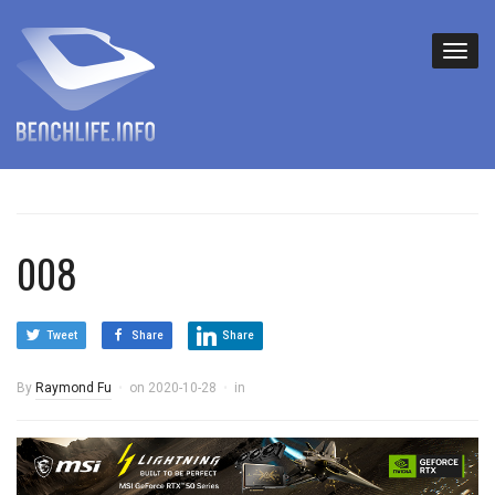
008
Tweet
Share
Share
By
Raymond Fu
on
2020-10-28
in