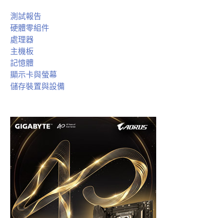
測試報告
硬體零組件
處理器
主機板
記憶體
顯示卡與螢幕
儲存裝置與設備