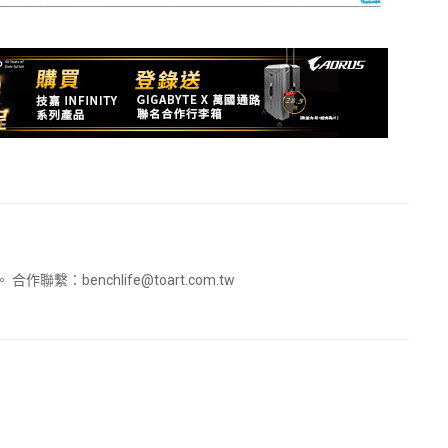
。 合作聯繫：
benchlife@toart.com.tw