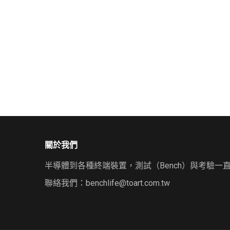
關於我們
半導體到各種終端裝置，測試（Bench）與考驗一
聯絡我們：
benchlife@toart.com.tw