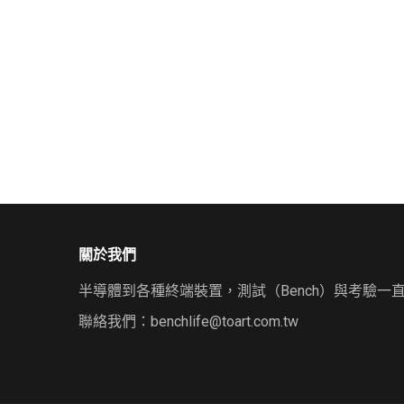
關於我們
半導體到各種終端裝置，測試（Bench）與考驗一
聯絡我們：
benchlife@toart.com.tw