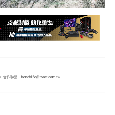
。 合作聯繫：
benchlife@toart.com.tw