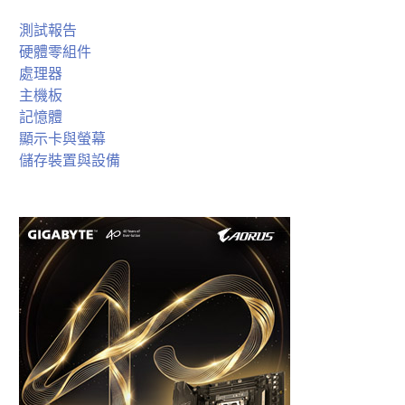
測試報告
硬體零組件
處理器
主機板
記憶體
顯示卡與螢幕
儲存裝置與設備