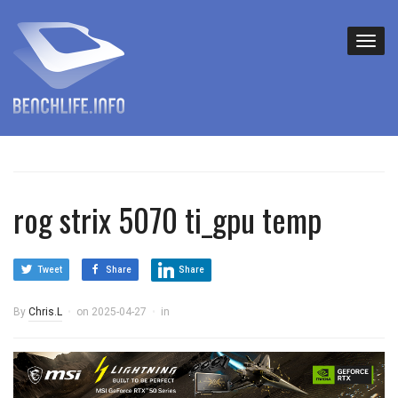
rog strix 5070 ti_gpu temp
Tweet
Share
Share
By
Chris.L
on
2025-04-27
in