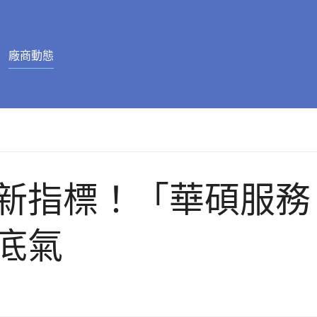
廠商動態
指標！「華碩服務 P
底氣