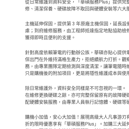
從日常維護到資料安全，「華碩服務Plus」提供
修、清潔保養、硬碟故障不取回與硬體安裝等六大
主機延伸保固，提供第 3 年原廠主機保固，延長
慮；到府維修服務，由工程師抵達指定地點協助檢
獲得即時且便利的支援。
針對高度依賴筆電的行動辦公族，華碩亦貼心提供電池
保出門在外維持滿格生產力，拒絕續航力打折。觀
務，由專業團隊定期檢測與深度清潔，讓筆電隨時
只是購機後的附加項目，更是將隱性維護成本與使
除日常維護外，資料安全同樣是不可忽視的一環。「
在維修更換硬碟之餘，亦可完整保留原有的故障硬
配硬體安裝服務，由專業人員執行記憶體、硬碟等
購機小加值，安心大加值！展現高級大人凡事游刃有
折的限時優惠享有「華碩服務Plus」。加購三大