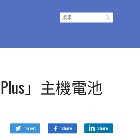
搜
尋
關
鍵
字:
lus」主機電池
Tweet
Share
Share