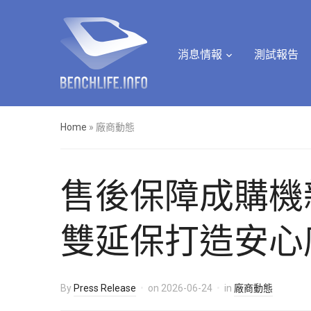
消息情報
測試報告
Home
»
廠商動態
售後保障成購機新
雙延保打造安心
By
Press Release
on
2026-06-24
in
廠商動態