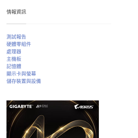
情報資訊
測試報告
硬體零組件
處理器
主機板
記憶體
顯示卡與螢幕
儲存裝置與設備