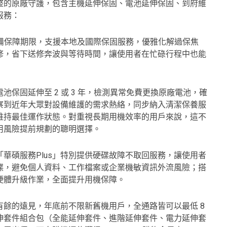
完整的原廠守護，包含主機延伸保固、電池延伸保固、到府維
服務：
設備保障期限，支援本地及國際保固服務，優雅化解過保焦
修，省下送修奔波與等待時間，讓使用者在忙碌行程中也能
保固延伸至 2 或 3 年，檢測異常免費更換原廠電池，確
察到近年大眾對設備維護的需求熱絡，同步納入清潔保養服
維持最佳運作狀態。對重視長期用機效率的用戶來說，這不
用風險提前規劃的聰明選擇。
華碩服務Plus」特別提供硬碟故障不取回服務，讓使用者
碟，避免個人資料、工作檔案或企業機敏資訊外流風險；搭
硬體升級作業，全面提升用機保障。
餘的遠見，年底前不限新舊機用戶，全通路皆可以最低 8
延伸套件組合包（全能延伸套件、進階延伸套件、電力延伸套