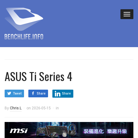
ASUS Ti Series 4
Tweet
Share
Share
By
Chris.L
on
2026-05-15
in