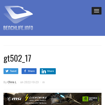
gt502_17
Tweet
Share
Share
By
Chris.L
on
2022-10-23
in