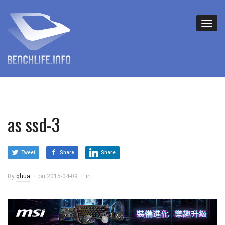
as ssd-3
Tweet
Share
Share
By
qhua
on
2015-04-09
in