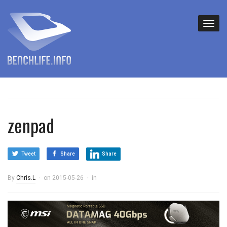
zenpad
Tweet
Share
Share
By
Chris.L
on
2015-05-26
in