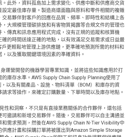
訊。此外，資料孤島加上需求變化、供應中斷和供應商交貨
並設定最佳庫存量。製造商還面臨與原料和零件相關的複雜
，交易夥伴對客戶的回應在品質、頻率、即時性和結構上各
外，大規模管理碳排放和有害物質揭露等合規文件的管理也
件、傳真和訊息應用程式完成，沒有正規的追蹤和核算機
正確的時間送達正確的地點，以有效滿足交易需求或日益嚴
能將幫助客戶更輕鬆地管理上游供應鏈，更準確地預測所需的材料和
諾，以及獲取關鍵環境因素的準確資料。
ing利用了AWS為自身運營開發的機器學習專業知識，並將這些知識應用於打
WS Supply Chain Supply Planning使用了
ng打造的需求預測，以及有關產品、設施、物料清單（BOM）和庫存的資
移請求等操作，來確定訂購數量、下單時間以及庫存地點。
lity擴展了客戶的可見性和洞察，不只是有直接業務關係的合作夥伴，還包括
便可邀請和新增交易夥伴。隨後，交易夥伴可以自主溝通並
在AWS Supply Chain N-Tier Visibility中
和採購訂單將被匯出到Amazon Simple Storage