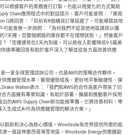
 Q可以根據客戶的業務進行訂製，也能以視覺化的方式幫助
ply Chain應用程式中的對話提示，客戶可能會問：「東南
on Q將回答：「目前有8個補貨訂單延遲了，可能導致該地
客戶可能會進一步詢問：「為何我們不從其他地區調貨以彌
下來的7天裡，您整個網路的庫存都不在理想狀態。」然後客戶
？「空運通常在2天內到達，可以將收入影響降低9.5萬美
 Q的快速準確回答有助於客戶深入了解並從各方面改善供應
up，BCG）是一家全球管理諮詢公司，也是AWS的策略合作夥伴。
提升供應鏈管理水準，實現優勢成長，更好地平衡敏捷性、彈
ake Watten表示：「我們和AWS的合作為客戶帶來了切
整合方面擁有專業知識，有助於部署、擴展和推動客戶採用
AWS Supply Chain新功能做準備，它將改善材料、零
入生成式AI作為供應鏈管理的解決方案。」
，以創新和決心為核心價值。Woodside為世界提供所需的能
直延伸墨西哥灣等地區。Woodside Energy供應鏈副