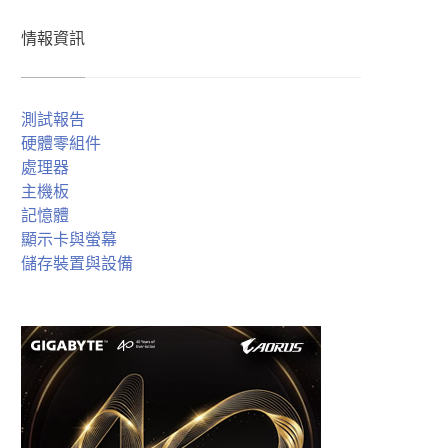
情報資訊
測試報告
硬體零組件
處理器
主機板
記憶體
顯示卡與螢幕
儲存裝置與設備