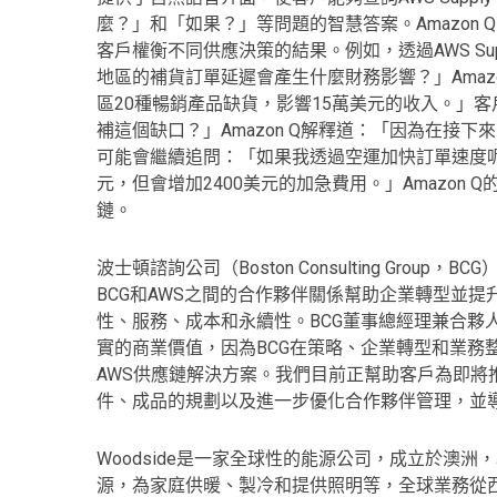
麼？」和「如果？」等問題的智慧答案。Amazon
客戶權衡不同供應決策的結果。例如，透過AWS Sup
地區的補貨訂單延遲會產生什麼財務影響？」Amaz
區20種暢銷產品缺貨，影響15萬美元的收入。」
補這個缺口？」Amazon Q解釋道：「因為在接
可能會繼續追問：「如果我透過空運加快訂單速度呢
元，但會增加2400美元的加急費用。」Amazon
鏈。
波士頓諮詢公司（Boston Consulting Gro
BCG和AWS之間的合作夥伴關係幫助企業轉型並
性、服務、成本和永續性。BCG董事總經理兼合夥人Dr
實的商業價值，因為BCG在策略、企業轉型和業務
AWS供應鏈解決方案。我們目前正幫助客戶為即將推出的
件、成品的規劃以及進一步優化合作夥伴管理，並導
Woodside是一家全球性的能源公司，成立於澳洲
源，為家庭供暖、製冷和提供照明等，全球業務從西澳一