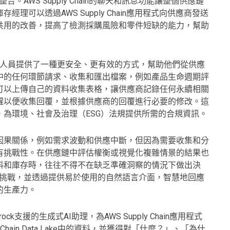
系統整合。AWS Supply Chain的聊天和訊息功能讓整個供應鏈
可以透過AWS Supply Chain應用程式向供應商發送
共用的改善，提高了檢測採購風險和零件短缺的能力，幫助
ty為永續發展的專業人員提供了一種更安全、更有效的方式，幫助他們從供應
中的任何環節請求、收集和匯出檔案，例如產品生命週期評
可以上傳自己的資料收集表格，讓供應商記錄任何永續相關
醒以便收集回覆，並根據供應商的回覆進行必要的修改。這
為環境、社會及治理（ESG）法規提供所需的合規資訊。
因果關係，例如需求波動和供應中斷，但因為需要收集和分
有挑戰性。在供應鏈中評估權衡或視覺化複雜情景的結果也
料和庫存時，往往不得不在缺乏準確洞察的情況下做出決
能夠解決這些挑戰，並透過提供易於使用的自然語言介面，智慧地回應
的生產力。
 Bedrock支援的生成式AI助理，為AWS Supply Chain應用程式
Chain Data Lake中的資料，並獲得對「什麼？」、「為什