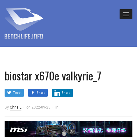
biostar x670e valkyrie_7
Tweet
Share
Share
By
Chris.L
on
2022-09-25
in