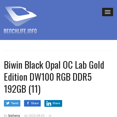
Biwin Black Opal OC Lab Gold
Edition DW100 RGB DDR5
192GB (11)
Tweet
Share
Share
By
bisheng
on
2025-08-03
in