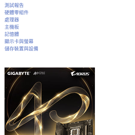
測試報告
硬體零組件
處理器
主機板
記憶體
顯示卡與螢幕
儲存裝置與設備