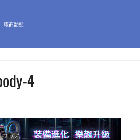
廠商動態
oody-4