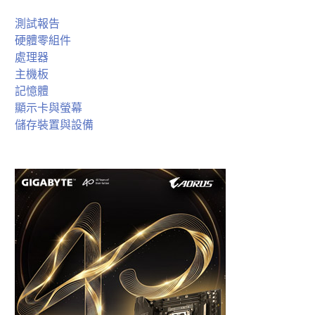
測試報告
硬體零組件
處理器
主機板
記憶體
顯示卡與螢幕
儲存裝置與設備