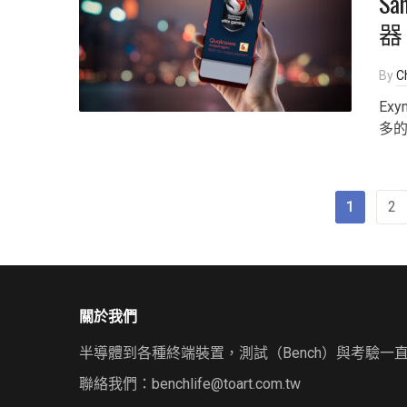
Sa
器
By
Ch
Ex
多的 
1
2
關於我們
半導體到各種終端裝置，測試（Bench）與考驗一
聯絡我們：
benchlife@toart.com.tw