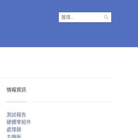
搜
尋
關
鍵
字:
情報資訊
測試報告
硬體零組件
處理器
主機板