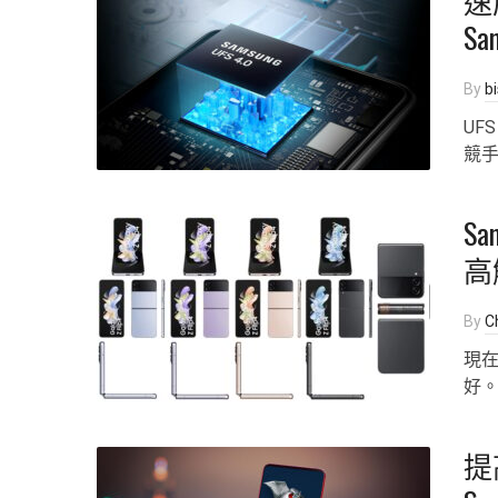
速
S
By
b
UF
競手
Sam
高
By
Ch
現
好
提高