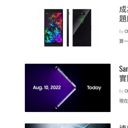
成
題
By
Ch
算一
Sam
實
By
Ch
現