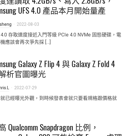
度達讀取 4.2GB/s、寫入 2.8GB/s，
amsung UFS 4.0 產品本月開始量產
isheng
2022-08-03
S 4.0 存取速度接近入門等級 PCIe 4.0 NVMe 固態硬碟，電
機應該會再次爭先採 […]
sung Galaxy Z Flip 4 與 Galaxy Z Fold 4
解析官圖曝光
ris.L
2022-07-29
在就已經曝光外觀，到時候發表會就只要看規格跟價格就
。
 Qualcomm Snapdragon 比例，