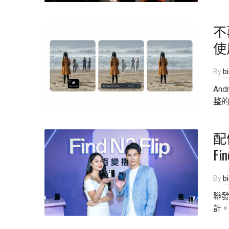
不再
使用
By
b
An
整的
配
Fi
By
b
聯發
計