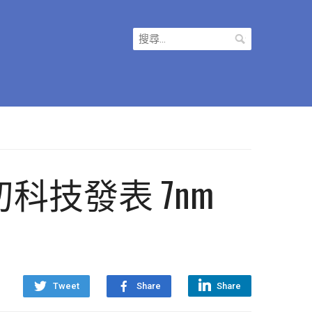
搜
尋
關
鍵
字:
璧仞科技發表 7nm
Tweet
Share
Share