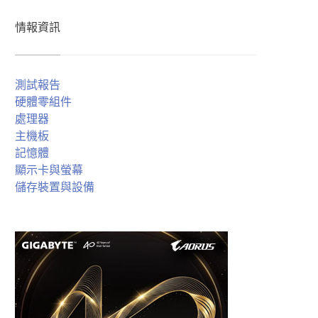
情報資訊
測試報告
硬體零組件
處理器
主機板
記憶體
顯示卡與螢幕
儲存裝置與設備