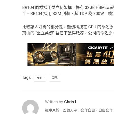
BR104 同樣採用壁立仞架構，擁有 32GB HBM2e 
半。BR104 採用 SXM 封裝，其 TDP 為 300W，鎖定
比較讓人好奇的部分是，璧仞科技在 GPU 的命名原
夷山的 “壁立萬仞” 巨石下獲得啟發，公司的命名原則也
Tags:
7nm
GPU
Written by
Chris.L
擺脫束縛，回饋天空；寫作自由，自由寫作