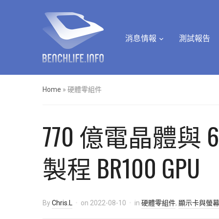
消息情報
測試報告
Home
»
硬體零組件
770 億電晶體與 
製程 BR100 GPU
By
Chris.L
on
2022-08-10
in
硬體零組件
,
顯示卡與螢