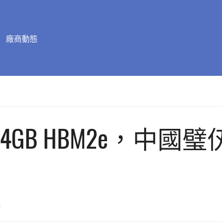
廠商動態
64GB HBM2e，中國
幕