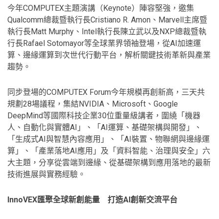
今年COMPUTEX主題演講（Keynote）陣容堅強，邀集
Qualcomm總裁暨執行長Cristiano R. Amon、Marvell主席暨
執行長Matt Murphy、Intel執行長陳立武以及NXP總裁暨執
行長Rafael Sotomayor等全球業界領袖登場，從AI加速運
算、邊緣運算到次世代行動平台，解析關鍵技術革新與產業
趨勢。
同步登場的COMPUTEX Forum今年規模再創新高，三天共
規劃28場議程，集結NVIDIA、Microsoft、Google
DeepMind等國際科技企業30位重量級講者，圍繞「機器
人、自動化與實體AI」、「AI運算、基礎架構與開發」、
「生成式AI與智慧內容應用」、「AI裝置、物聯網與邊緣運
算」、「產業落地AI應用」及「資料智能、治理與安全」六
大主題，分享從雲端到邊緣、從基礎架構到應用落地的最新
技術進展與實務經驗。
InnoVEX
匯聚全球新創能量 打造
AI
創新交流平台