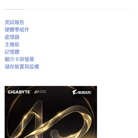
測試報告
硬體零組件
處理器
主機板
記憶體
顯示卡與螢幕
儲存裝置與設備