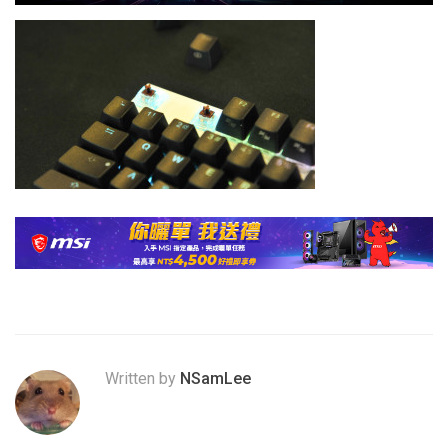
Written by
NSamLee