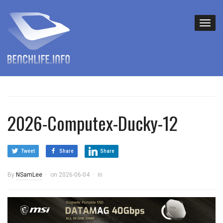
2026-Computex-Ducky-12
Tweet
Share
Share
By
NSamLee
on
2026-06-04
in