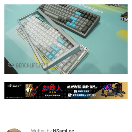
Written by
NSamLee