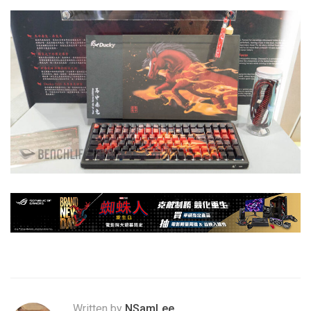
Written by
NSamLee