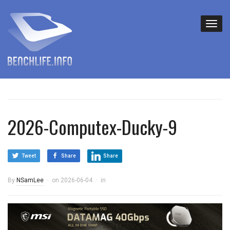
2026-Computex-Ducky-9
Tweet
Share
Share
By
NSamLee
on
2026-06-04
in