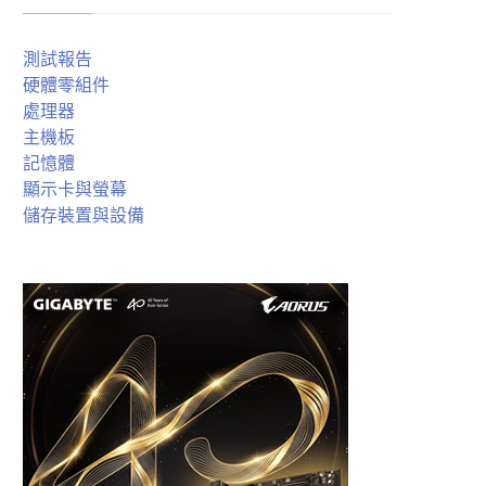
測試報告
硬體零組件
處理器
主機板
記憶體
顯示卡與螢幕
儲存裝置與設備