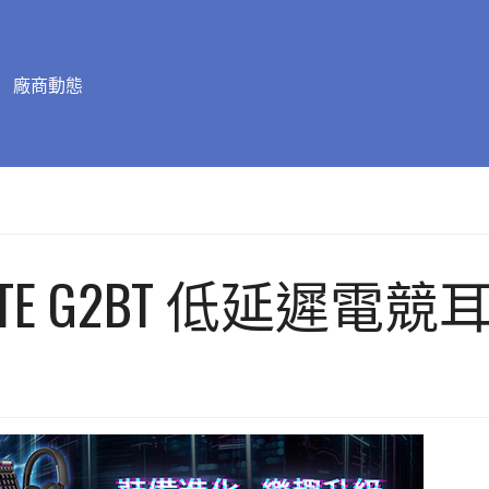
廠商動態
HECATE G2BT 低延