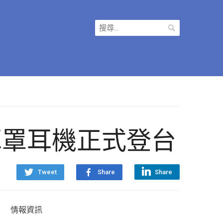
搜
尋
關
鍵
字:
遲電競耳罩耳機正式登台
Tweet
Share
Share
情報資訊