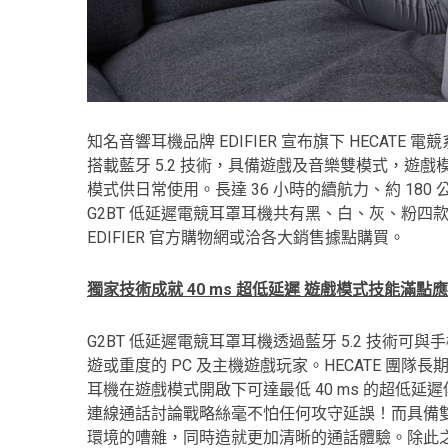
知名音響耳機品牌 EDIFIER 宣布旗下 HECATE
搭載藍牙 5.2 技術，具備遊戲及音樂雙模式，遊戲
模式供日常使用。長達 36 小時的續航力、約 18
G2BT 低延遲電競耳罩耳機共有黑、白、灰、粉四款
EDIFIER 官方購物網或洽各大銷售據點購買。
獨家技術成就 40 ms 超低延遲 遊戲模式技能滿點
G2BT 低延遲電競耳罩耳機透過藍牙 5.2 技術
遊或重度的 PC 及主機遊戲玩家。HECATE 團隊
耳機在遊戲模式開啟下可達最低 40 ms 的超低
連線通話討論戰略絲毫不怕任何攻守延誤！而具備雙
環境的嘈雜，同時造就更加清晰的通話體驗。除此之