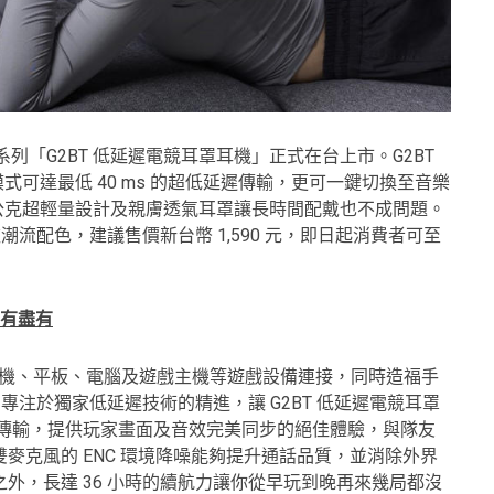
 電競系列「G2BT 低延遲電競耳罩耳機」正式在台上市。G2BT
模式可達最低 40 ms 的超低延遲傳輸，更可一鍵切換至音樂
0 公克超輕量設計及親膚透氣耳罩讓長時間配戴也不成問題。
潮流配色，建議售價新台幣 1,590 元，即日起消費者可至
應有盡有
可與手機、平板、電腦及遊戲主機等遊戲設備連接，同時造福手
長期專注於獨家低延遲技術的精進，讓 G2BT 低延遲電競耳罩
延遲傳輸，提供玩家畫面及音效完美同步的絕佳體驗，與隊友
麥克風的 ENC 環境降噪能夠提升通話品質，並消除外界
外，長達 36 小時的續航力讓你從早玩到晚再來幾局都沒