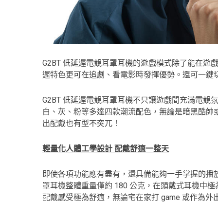
G2BT 低延遲電競耳罩耳機的遊戲模式除了能在
遲特色更可在追劇、看電影時發揮優勢。還可一鍵
G2BT 低延遲電競耳罩耳機不只讓遊戲間充滿電競
白、灰、粉等多達四款潮流配色，無論是暗黑酷帥
出配戴也有型不突兀！
輕量化人體工學設計 配戴舒適一整天
即使各項功能應有盡有，還具備能夠一手掌握的播放
罩耳機整體重量僅約 180 公克，在頭戴式耳機
配戴感受極為舒適，無論宅在家打 game 或作為