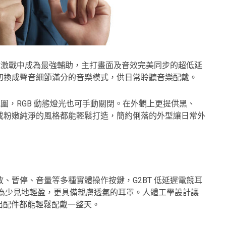
遊戲激戰中成為最強輔助，主打畫面及音效完美同步的超低延
切換成聲音細節滿分的音樂模式，供日常聆聽音樂配戴。
氛圍，RGB 動態燈光也可手動關閉。在外觀上更提供黑、
或粉嫩純淨的風格都能輕鬆打造，簡約俐落的外型讓日常外
、暫停、音量等多種實體操作按鍵，G2BT 低延遲電競耳
中極為少見地輕盈，更具備親膚透氣的耳罩。人體工學設計讓
外出配件都能輕鬆配戴一整天。