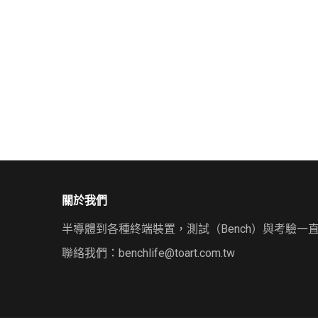
關於我們
半導體到各種終端裝置，測試（Bench）與考驗一
聯絡我們：
benchlife@toart.com.tw