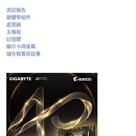
測試報告
硬體零組件
處理器
主機板
記憶體
顯示卡與螢幕
儲存裝置與設備