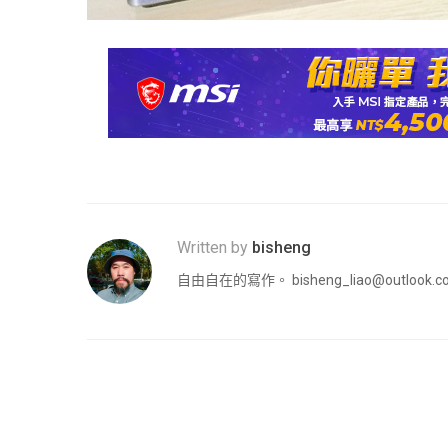
Written by
bisheng
自由自在的寫作。
bisheng_liao@outlook.