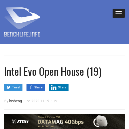
Intel Evo Open House (19)
Tweet
Share
Share
By
bisheng
on
2020-11-19
in