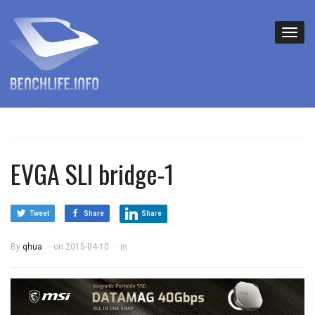
EVGA SLI bridge-1
Tweet
Share
Share
By
qhua
on
2015-04-10
in